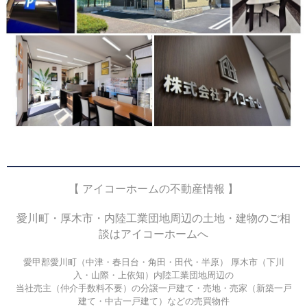
【 アイコーホームの不動産情報 】
愛川町・厚木市・内陸工業団地周辺の土地・建物のご相
談はアイコーホームへ
愛甲郡愛川町（中津・春日台・角田・田代・半原） 厚木市（下川
入・山際・上依知）内陸工業団地周辺の
当社売主（仲介手数料不要）の分譲一戸建て・売地・売家（新築一戸
建て・中古一戸建て）などの売買物件