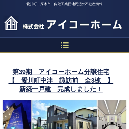
愛川町・厚木市・内陸工業団地周辺の不動産情報
第39
期 アイコーホーム分譲住宅
【 愛川町中津 諏訪前 全3棟 】
新築一戸建 完成しました！